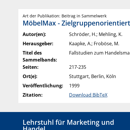
Art der Publikation: Beitrag in Sammelwerk
MöbelMax - Zielgruppenorientier
Autor(en):
Schröder, H.; Mehling, K.
Herausgeber:
Kaapke, A.; Froböse, M.
Titel des
Fallstudien zum Handelsm
Sammelbands:
Seiten:
217-235
Ort(e):
Stuttgart, Berlin, Köln
Veröffentlichung:
1999
Zitation:
Download BibTeX
Lehrstuhl für Marketing und
Handel