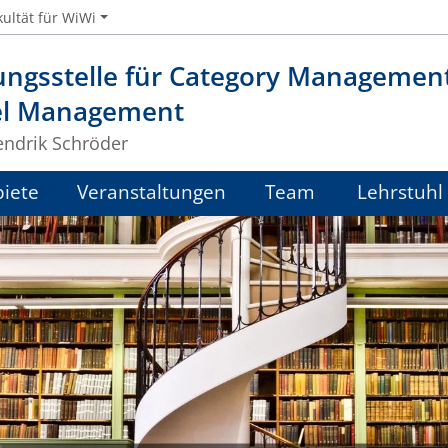
kultät für WiWi
ungsstelle für Category Managemen
l Management
endrik Schröder
iete
Veranstaltungen
Team
Lehrstuhl